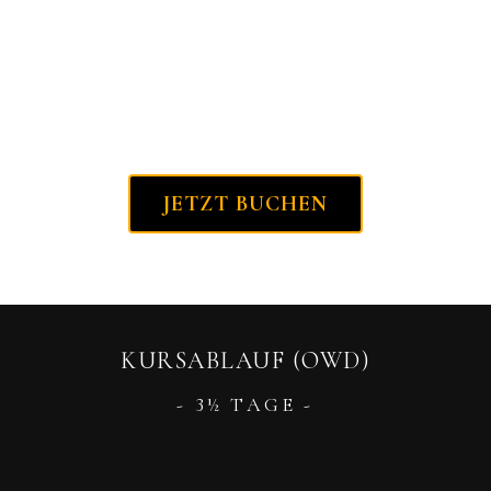
diese faszinierende Welt.
OWD 11.000 BAHT
JETZT BUCHEN
KURSABLAUF (OWD)
- 3½ TAGE -